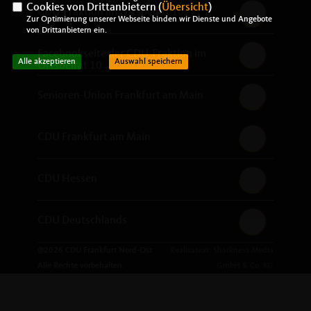
Cookies von Drittanbietern (
Übersicht
)
CDU-Fraktion im Ortsbeirat 10
Zur Optimierung unserer Webseite binden wir Dienste und Angebote
von Drittanbietern ein.
Facebookseite der CDU-Fraktion im
Alle akzeptieren
Auswahl speichern
Ortsbeirat 10
Senioren-Union Frankfurt am Main
CDU Frankfurt am Main
CDU Hessen
CDU Deutschlands
@2026 CDU Frankfurt Nord-Ost
Realisation: Sharkness Media
Alle Rechte vorbehalten.
GmbH & Co. KG