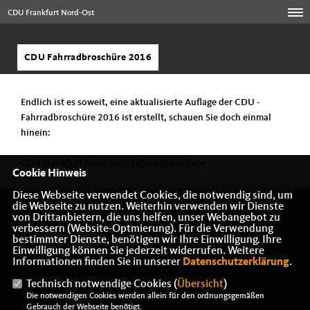
CDU Frankfurt Nord-Ost
CDU Fahrradbroschüre 2016
Endlich ist es soweit, eine aktualisierte Auflage der CDU -
Fahrradbroschüre 2016 ist erstellt, schauen Sie doch einmal
hinein:
CDU Frankfurt Nord-Ost - Fahrradbroschüre
Cookie Hinweis
Diese Webseite verwendet Cookies, die notwendig sind, um
die Webseite zu nutzen. Weiterhin verwenden wir Dienste
von Drittanbietern, die uns helfen, unser Webangebot zu
verbessern (Website-Optmierung). Für die Verwendung
bestimmter Dienste, benötigen wir Ihre Einwilligung. Ihre
Einwilligung können Sie jederzeit widerrufen. Weitere
Informationen finden Sie in unserer
Datenschutzerklärung
.
Technisch notwendige Cookies (
Übersicht
)
IMPRESSUM
DATENSCHUTZ
KONTAKT
Die notwendigen Cookies werden allein für den ordnungsgemäßen
Gebrauch der Webseite benötigt.